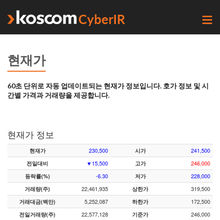
T
o
g
g
l
현재가
e
n
a
v
60초 단위로 자동 업데이트되는 현재가 정보입니다. 호가 정보 및 시
i
g
간별 가격과 거래량을 제공합니다.
a
t
i
o
n